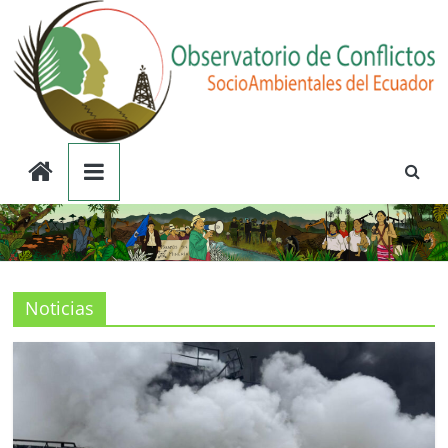
Saltar
al
contenido
Observatorio
de
Conflictos
Noticias
Socioambientales
del
Ecuador