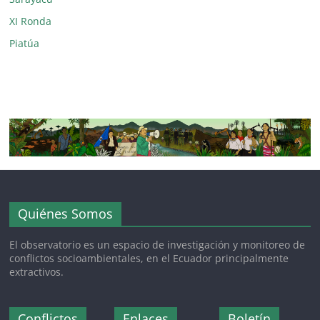
XI Ronda
Piatúa
Quiénes Somos
El observatorio es un espacio de investigación y monitoreo de
conflictos socioambientales, en el Ecuador principalmente
extractivos.
Conflictos
Enlaces
Boletín