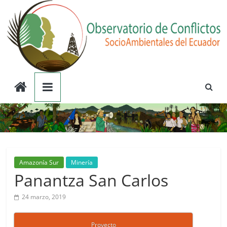
Saltar
al
contenido
Observatorio
de
Conflictos
Socioambientales
Amazonía Sur
Minería
Panantza San Carlos
del
24 marzo, 2019
Ecuador
Proyecto