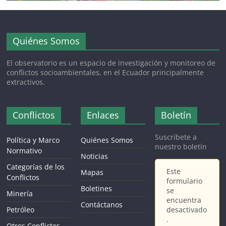
Quiénes Somos
El observatorio es un espacio de investigación y monitoreo de
conflictos socioambientales, en el Ecuador principalmente
extractivos.
Conflictos
Enlaces
Boletín
Suscríbete a
Política y Marco
Quiénes Somos
nuestro boletín
Normativo
Noticias
Categorías de los
Este
Mapas
Conflictos
formulario
Boletines
se
Minería
encuentra
Contáctanos
Petróleo
desactivado
.
Otros Conflictos