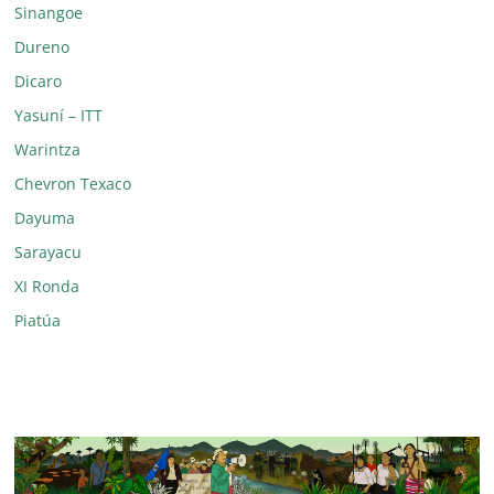
Sinangoe
Dureno
Dicaro
Yasuní – ITT
Warintza
Chevron Texaco
Dayuma
Sarayacu
XI Ronda
Piatúa