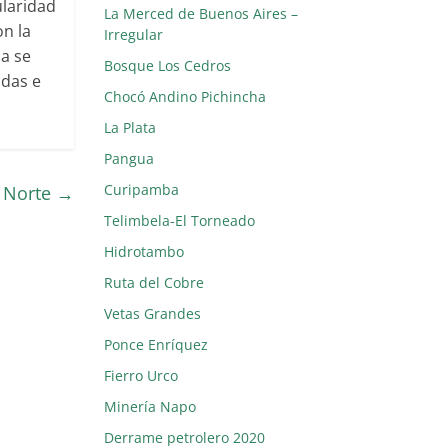
ularidad
La Merced de Buenos Aires –
n la
Irregular
a se
Bosque Los Cedros
adas e
Chocó Andino Pichincha
La Plata
Pangua
Curipamba
l Norte
→
Telimbela-El Torneado
Hidrotambo
Ruta del Cobre
Vetas Grandes
Ponce Enríquez
Fierro Urco
Minería Napo
Derrame petrolero 2020