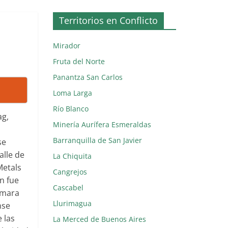
Territorios en Conflicto
Mirador
Fruta del Norte
Panantza San Carlos
Loma Larga
Río Blanco
ag,
Minería Aurífera Esmeraldas
Barranquilla de San Javier
se
alle de
La Chiquita
Metals
Cangrejos
n fue
Cascabel
ámara
Llurimagua
nse
 las
La Merced de Buenos Aires