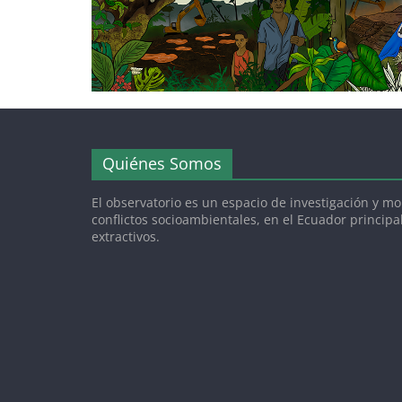
Quiénes Somos
El observatorio es un espacio de investigación y m
conflictos socioambientales, en el Ecuador princip
extractivos.