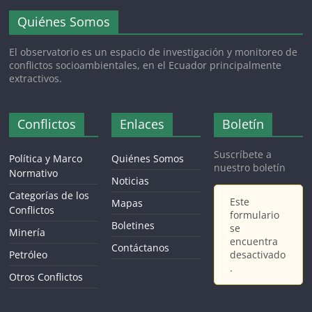
Quiénes Somos
El observatorio es un espacio de investigación y monitoreo de
conflictos socioambientales, en el Ecuador principalmente
extractivos.
Conflictos
Enlaces
Boletín
Suscríbete a
Política y Marco
Quiénes Somos
nuestro boletín
Normativo
Noticias
Categorías de los
Este
Mapas
Conflictos
formulario
Boletines
se
Minería
encuentra
Contáctanos
Petróleo
desactivado
.
Otros Conflictos