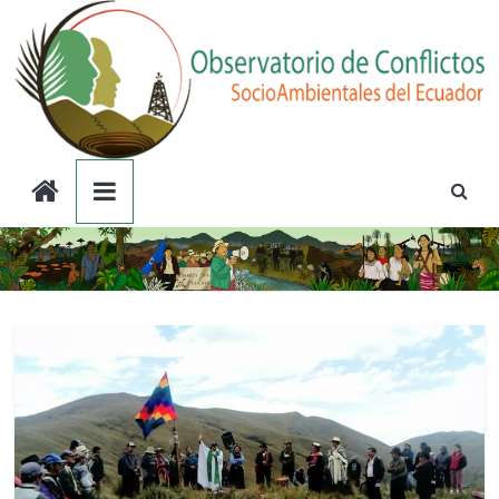
Saltar
al
contenido
Observatorio
de
Conflictos
Socioambientales
del
Ecuador