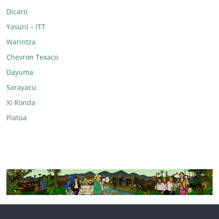
Dicaro
Yasuní – ITT
Warintza
Chevron Texaco
Dayuma
Sarayacu
XI Ronda
Piatúa