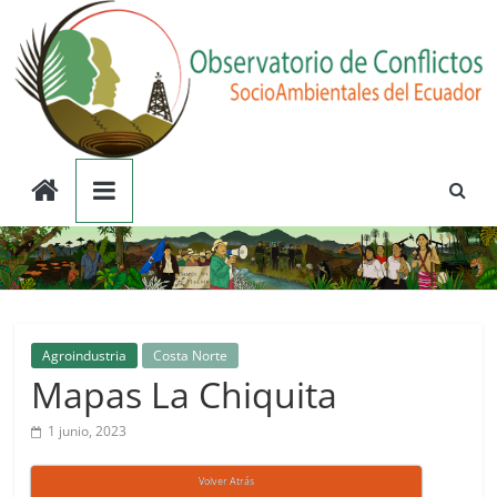
Saltar
al
contenido
Observatorio
de
Conflictos
Socioambientales
Agroindustria
Costa Norte
Mapas La Chiquita
del
1 junio, 2023
Ecuador
Volver Atrás