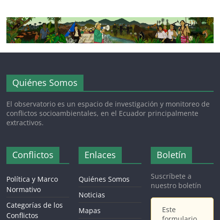
Quiénes Somos
El observatorio es un espacio de investigación y monitoreo de
conflictos socioambientales, en el Ecuador principalmente
extractivos.
Conflictos
Enlaces
Boletín
Suscríbete a
Política y Marco
Quiénes Somos
nuestro boletín
Normativo
Noticias
Categorías de los
Este
Mapas
Conflictos
formulario