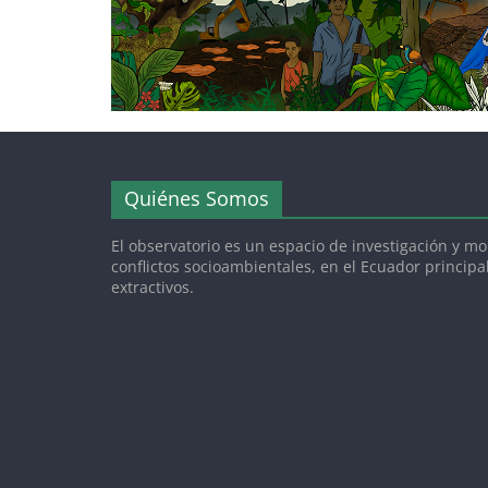
Quiénes Somos
El observatorio es un espacio de investigación y m
conflictos socioambientales, en el Ecuador princip
extractivos.