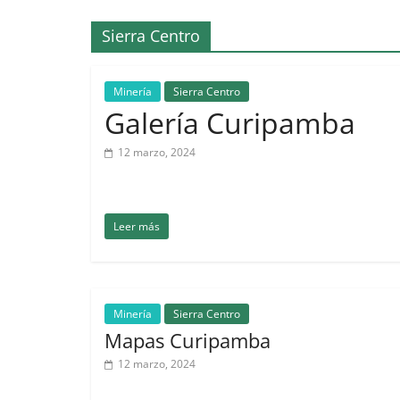
Ecuador
Sierra Centro
Minería
Sierra Centro
Galería Curipamba
12 marzo, 2024
Leer más
Minería
Sierra Centro
Mapas Curipamba
12 marzo, 2024