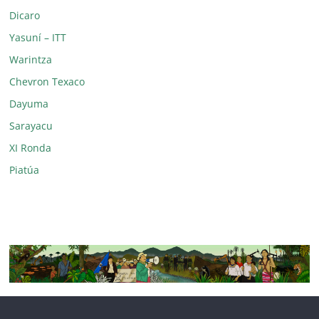
Dicaro
Yasuní – ITT
Warintza
Chevron Texaco
Dayuma
Sarayacu
XI Ronda
Piatúa