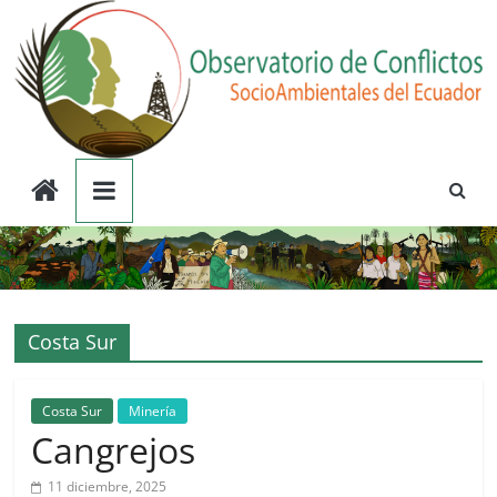
Saltar
al
contenido
Observatorio
de
Conflictos
Costa Sur
Socioambientales
del
Costa Sur
Minería
Cangrejos
Ecuador
11 diciembre, 2025