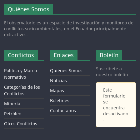
Quiénes Somos
El observatorio es un espacio de investigación y monitoreo de
conflictos socioambientales, en el Ecuador principalmente
extractivos.
Conflictos
Enlaces
Boletín
Suscríbete a
Política y Marco
Quiénes Somos
nuestro boletín
Normativo
Noticias
Categorías de los
Este
Mapas
Conflictos
formulario
Boletines
se
Minería
encuentra
Contáctanos
Petróleo
desactivado
.
Otros Conflictos