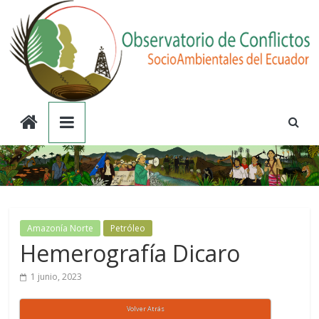
Saltar
al
contenido
Observatorio
de
Conflictos
Socioambientales
Amazonía Norte
Petróleo
Hemerografía Dicaro
del
1 junio, 2023
Ecuador
Volver Atrás