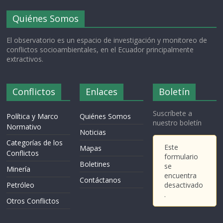
Quiénes Somos
El observatorio es un espacio de investigación y monitoreo de
conflictos socioambientales, en el Ecuador principalmente
extractivos.
Conflictos
Enlaces
Boletín
Suscríbete a
Política y Marco
Quiénes Somos
nuestro boletín
Normativo
Noticias
Categorías de los
Este
Mapas
Conflictos
formulario
Boletines
se
Minería
encuentra
Contáctanos
Petróleo
desactivado
.
Otros Conflictos