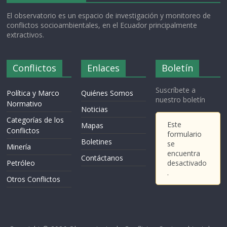
El observatorio es un espacio de investigación y monitoreo de
conflictos socioambientales, en el Ecuador principalmente
extractivos.
Conflictos
Enlaces
Boletín
Suscríbete a
Política y Marco
Quiénes Somos
nuestro boletín
Normativo
Noticias
Categorías de los
Este
Mapas
Conflictos
formulario
Boletines
se
Minería
encuentra
Contáctanos
Petróleo
desactivado
.
Otros Conflictos