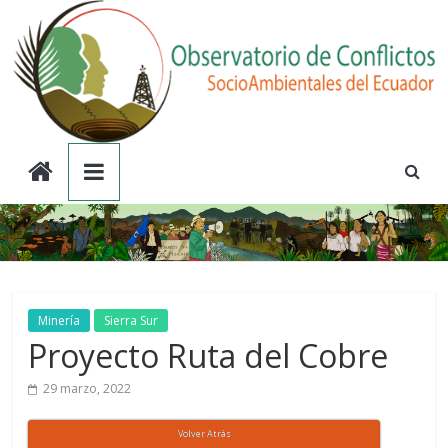
Saltar
al
contenido
Observatorio
de
Conflictos
Socioambientales
Minería
Sierra Sur
Proyecto Ruta del Cobre
del
29 marzo, 2022
Ecuador
Volver Atrás