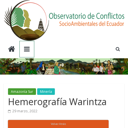
Saltar
al
contenido
Observatorio
de
Conflictos
Socioambientales
Amazonía Sur
Minería
Hemerografía Warintza
del
29 marzo, 2022
Ecuador
Volver Atrás