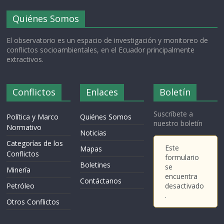
Quiénes Somos
El observatorio es un espacio de investigación y monitoreo de
conflictos socioambientales, en el Ecuador principalmente
extractivos.
Conflictos
Enlaces
Boletín
Suscríbete a
Política y Marco
Quiénes Somos
nuestro boletín
Normativo
Noticias
Categorías de los
Este
Mapas
Conflictos
formulario
Boletines
se
Minería
encuentra
Contáctanos
Petróleo
desactivado
.
Otros Conflictos