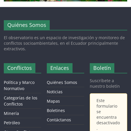
Quiénes Somos
El observatorio es un espacio de investigación y monitoreo de
conflictos socioambientales, en el Ecuador principalmente
extractivos.
Conflictos
Enlaces
Boletín
Suscríbete a
Política y Marco
Quiénes Somos
nuestro boletín
Normativo
Noticias
Categorías de los
Este
Mapas
Conflictos
formulario
Boletines
se
Minería
encuentra
Contáctanos
Petróleo
desactivado
.