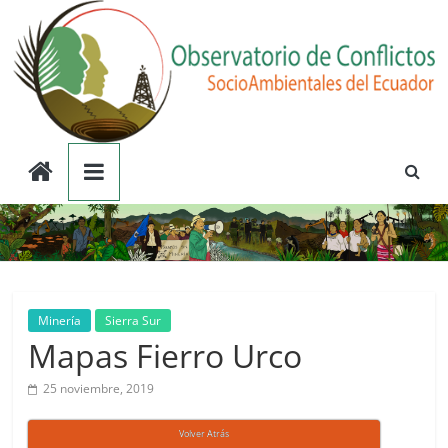
Saltar
al
contenido
Observatorio
de
Conflictos
Socioambientales
Minería
Sierra Sur
Mapas Fierro Urco
del
25 noviembre, 2019
Ecuador
Volver Atrás