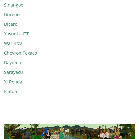
Sinangoe
Dureno
Dicaro
Yasuní – ITT
Warintza
Chevron Texaco
Dayuma
Sarayacu
XI Ronda
Piatúa