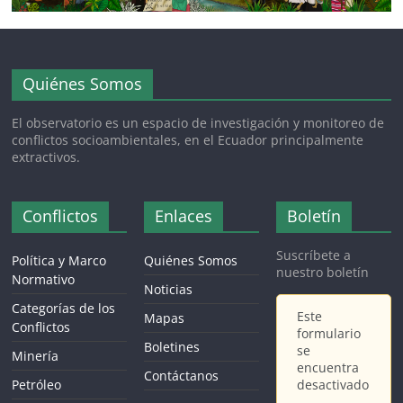
Quiénes Somos
El observatorio es un espacio de investigación y monitoreo de
conflictos socioambientales, en el Ecuador principalmente
extractivos.
Conflictos
Enlaces
Boletín
Suscríbete a
Política y Marco
Quiénes Somos
nuestro boletín
Normativo
Noticias
Categorías de los
Este
Mapas
Conflictos
formulario
Boletines
se
Minería
encuentra
Contáctanos
Petróleo
desactivado
.