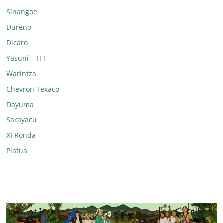
Sinangoe
Dureno
Dicaro
Yasuní – ITT
Warintza
Chevron Texaco
Dayuma
Sarayacu
XI Ronda
Piatúa