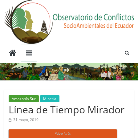
Saltar
al
contenido
Observatorio
de
Conflictos
Socioambientales
Amazonía Sur
Minería
Línea de Tiempo Mirador
del
31 mayo, 2019
Ecuador
Volver Atrás