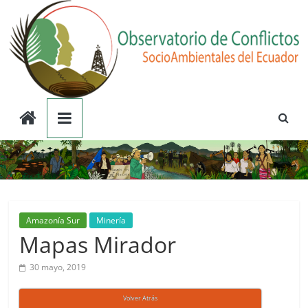
Saltar
al
contenido
Observatorio
de
Conflictos
Socioambientales
Amazonía Sur
Minería
Mapas Mirador
del
30 mayo, 2019
Ecuador
Volver Atrás