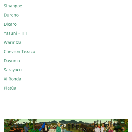
Sinangoe
Dureno
Dicaro
Yasuní – ITT
Warintza
Chevron Texaco
Dayuma
Sarayacu
XI Ronda
Piatúa