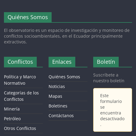
Quiénes Somos
El observatorio es un espacio de investigación y monitoreo de
conflictos socioambientales, en el Ecuador principalmente
extractivos.
Conflictos
Enlaces
Boletín
Suscríbete a
Política y Marco
Quiénes Somos
nuestro boletín
Normativo
Noticias
Categorías de los
Este
Mapas
Conflictos
formulario
Boletines
se
Minería
encuentra
Contáctanos
Petróleo
desactivado
.
Otros Conflictos