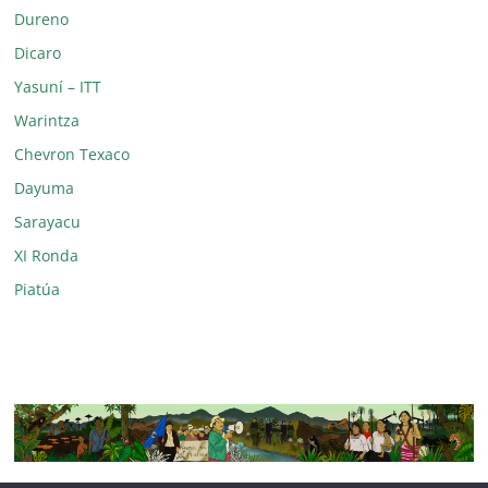
Dureno
Dicaro
Yasuní – ITT
Warintza
Chevron Texaco
Dayuma
Sarayacu
XI Ronda
Piatúa