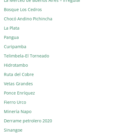
La Merced de Buenos Aires – Irregular
Bosque Los Cedros
Chocó Andino Pichincha
La Plata
Pangua
Curipamba
Telimbela-El Torneado
Hidrotambo
Ruta del Cobre
Vetas Grandes
Ponce Enríquez
Fierro Urco
Minería Napo
Derrame petrolero 2020
Sinangoe